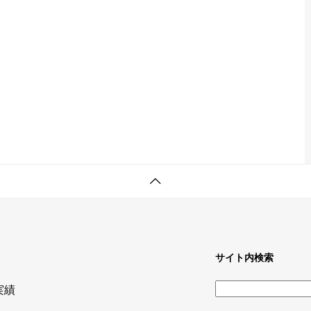
サイト内検索
検
実績
索: