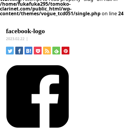
/home/fukafuka295/tomoko-
clarinet.com/public_html/wp-
content/themes/vogue_tcd051/single.php
on line
24
facebook-logo
2023.02.22