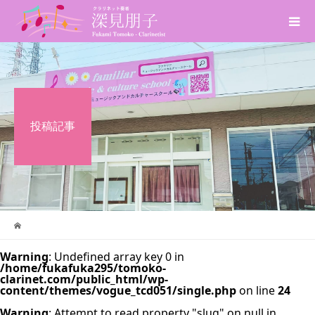
投稿記事
Warning
: Undefined array key 0 in
/home/fukafuka295/tomoko-
clarinet.com/public_html/wp-
content/themes/vogue_tcd051/single.php
on line
24
Warning
: Attempt to read property "slug" on null in